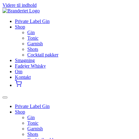
Videre til indhold
Private Label Gin
Shop
Gin
Tonic
Garnish
Shots
Cocktail pakker
Smagning
Fadejer Whisky
Om
Kontakt
Private Label Gin
Shop
Gin
Tonic
Garnish
Shots