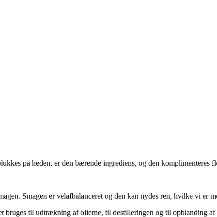
 plukkes på heden, er den bærende ingrediens, og den komplimenteres flo
magen. Smagen er velafbalanceret og den kan nydes ren, hvilke vi er me
 bruges til udtrækning af olierne, til destilleringen og til opblanding a