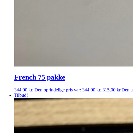
French 75 pakke
344,00
kr.
Den oprindelige pris var: 344,00 kr..
315,00
kr.
Den ak
Tilbud!