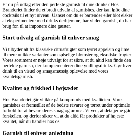
Er du på udkig efter den perfekte garnish til dine drinks? Hos
Branderiet finder du et bredt udvalg af garnishes, der kan løfte dine
cocktails til et nyt niveau. Uanset om du er bartender eller blot elsker
at eksperimentere med drinks derhjemme, har vi den garnish, du har
brug for, til at imponere dine gæster.
Stort udvalg af garnish til enhver smag
Vi tilbyder alt fra klassiske citrusfrugter som tørret appelsin og lime
til mere unikke varianter som spiselige blomster og eksotiske frugter.
Vores sortiment er nøje udvalgt for at sikre, at du altid kan finde den
perfekte garnish, der komplementerer dine yndlingsdrinks. Gør hver
drink til en visuel og smagsmæssig oplevelse med vores
kvalitetsgarnish.
Kvalitet og friskhed i højsædet
Hos Branderiet går vi ikke på kompromis med kvaliteten. Vores
garnishes er fremstillet af de bedste råvarer og tørret under optimale
forhold for at bevare deres smag og aroma. Vi ved, at detaljerne gør
forskellen, og derfor sikrer vi, at du altid får produkter af højeste
kvalitet, når du handler hos os.
Garnish til enhver anledning