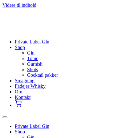
Videre til indhold
Private Label Gin
Shop
Gin
Tonic
Garnish
Shots
Cocktail pakker
Smagning
Fadejer Whisky
Om
Kontakt
Private Label Gin
Shop
Gin