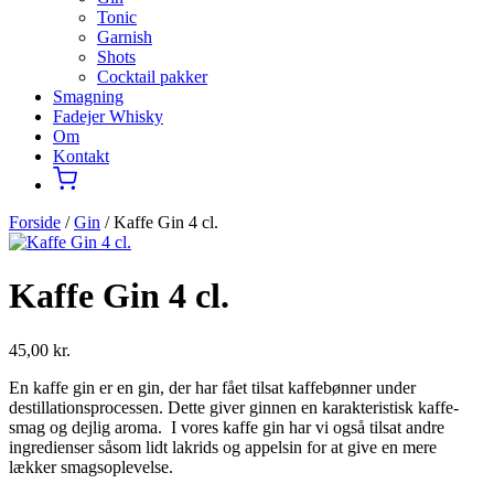
Tonic
Garnish
Shots
Cocktail pakker
Smagning
Fadejer Whisky
Om
Kontakt
Forside
/
Gin
/ Kaffe Gin 4 cl.
Kaffe Gin 4 cl.
45,00
kr.
En kaffe gin er en gin, der har fået tilsat kaffebønner under
destillationsprocessen. Dette giver ginnen en karakteristisk kaffe-
smag og dejlig aroma. I vores kaffe gin har vi også tilsat andre
ingredienser såsom lidt lakrids og appelsin for at give en mere
lækker smagsoplevelse.